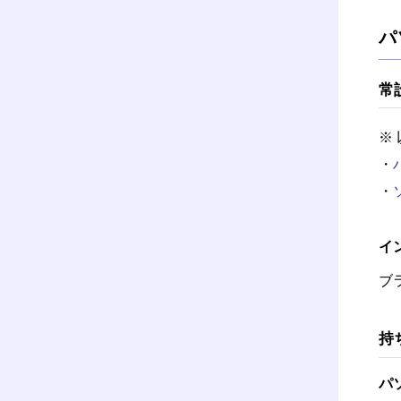
パ
常
※
・
・
イ
ブ
持
パ