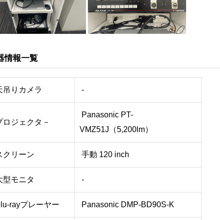
器情報一覧
天吊りカメラ
-
Panasonic PT-
プロジェクタ－
VMZ51J（5,200lm）
スクリーン
手動 120 inch
大型モニタ
-
lu-rayプレーヤー
Panasonic DMP-BD90S-K