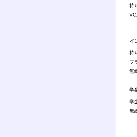
持
V
イ
持
ブ
無
学
学
無