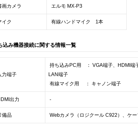
書画カメラ
エルモ MX-P3
マイク
有線ハンドマイク 1本
ち込み機器接続に関する情報一覧
持ち込みPC用 ： VGA端子、HDMI
入力端子
LAN端子
有線マイク用 ： キャノン端子
DMI出力
-
常備品
Webカメラ（ロジクール C922）、ケ