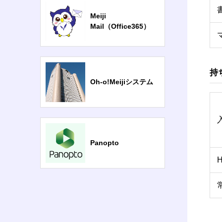
Meiji
Mail（Office365）
持
Oh-o!Meijiシステム
Panopto
H