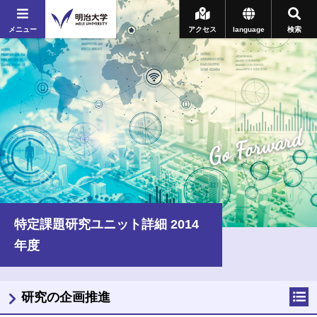
メニュー
アクセス
language
検索
Go Forward
特定課題研究ユニット詳細 2014
年度
研究の企画推進