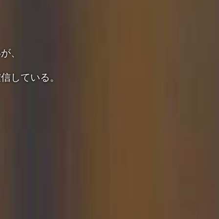
いが、
確信している。