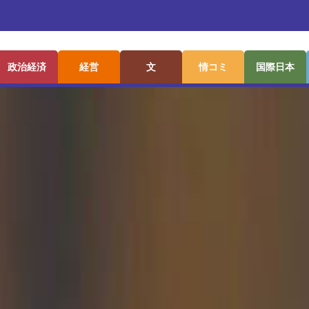
政治経済
経営
文
情コミ
国際日本