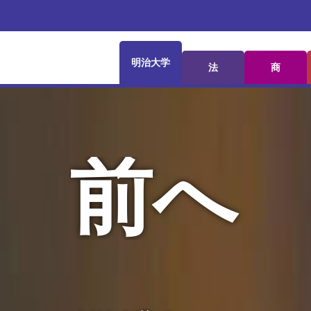
明治大学
法
商
前へ