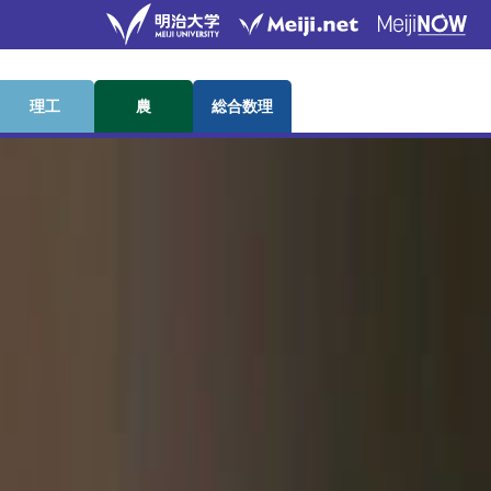
理工
農
総合数理