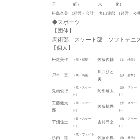
子
経）
未
化）
松島久美
（経営・会計）
丸山達郎
（経営・公
◆スポーツ
【団体】
馬術部 スケート部 ソフトテニ
【個人】
松尾美佳
佐藤俊輔
（商・端艇）
（文・端艇）
川井ひと
戸本一真
（商・馬術）
（政・射撃）
美
（政・スケー
（政・スケー
鬼頭俊行
阿部竜太
ト）
ト）
工藤健太
（商・スケー
（文・スケー
後藤槙吾
郎
ト）
ト）
（政・スケー
（政・スケー
下畑佳士
吉村尚之
ト）
ト）
（政・ウェイト
杉内 稔
佐藤正典
（政・拳法）