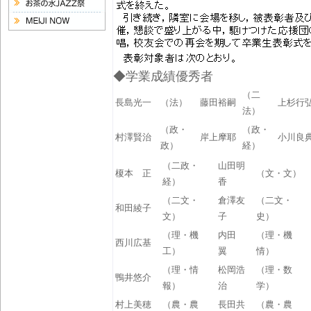
◆学業成績優秀者
（二
長島光一
（法）
藤田裕嗣
上杉行
法）
（政・
（政・
村澤賢治
岸上摩耶
小川良
政）
経）
（二政・
山田明
榎本 正
（文・文）
経）
香
（二文・
倉澤友
（二文・
和田綾子
文）
子
史）
（理・機
内田
（理・機
西川広基
工）
翼
情）
（理・情
松岡浩
（理・数
鴨井悠介
報）
治
学）
村上美穂
（農・農
長田共
（農・農