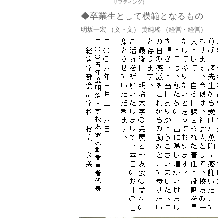
リフティング）
◆卒業生として模範となるもの
明坂一宏
（文・文）
黄純瑤
（経営・経営）