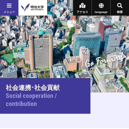
メニュー
アクセス
language
検索
Go Forward
社会連携･社会貢献
Social cooperation /
contribution