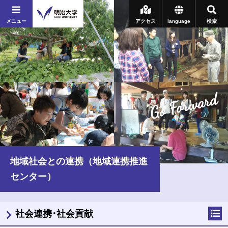
メニュー
アクセス
language
検索
Go Forward
地域社会との連携（地域連携推進
センター）
社会連携･社会貢献