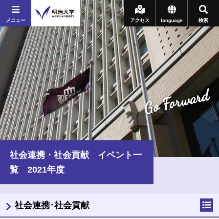
メニュー
アクセス
language
検索
Go Forward
社会連携・社会貢献 イベント一
覧 2021年度
社会連携･社会貢献