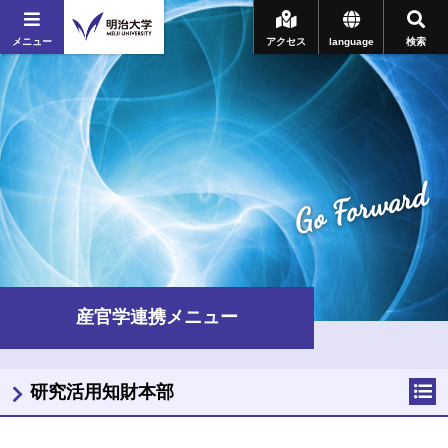
メニュー
アクセス
language
検索
Go Forward
産官学連携メニュー
研究活用知財本部