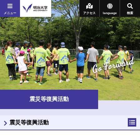
メニュー
アクセス
language
検索
Go Forward
震災等復興活動
震災等復興活動