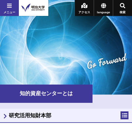
メニュー
アクセス
language
検索
Go Forward
知的資産センターとは
研究活用知財本部