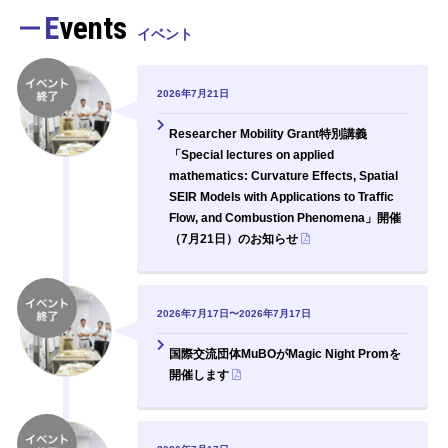
Events
イベント
2026年7月21日
Researcher Mobility Grant特別講義
「Special lectures on applied
mathematics: Curvature Effects, Spatial
SEIR Models with Applications to Traffic
Flow, and Combustion Phenomena」開催
（7月21日）のお知らせ
2026年7月17日〜2026年7月17日
国際交流団体MuBOがMagic Night Promを
開催します