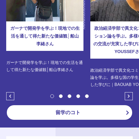
ガーナで開発学を学ぶ！現地での生
政治経済学部で異文化
活を通して得た新たな価値観│船山
ション論を学ぶ。多様
李緒さん
の交流が充実した学びに
YOUSSEF
ガーナで開発学を学ぶ！現地での生活を通
して得た新たな価値観│船山李緒さん
政治経済学部で異文化コミ
論を学ぶ。多様な国の学生
した学びに｜BAOUAB YO
留学のコト