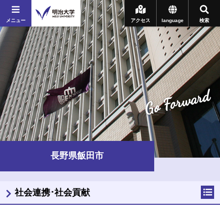
メニュー
アクセス
language
検索
Go Forward
長野県飯田市
社会連携･社会貢献