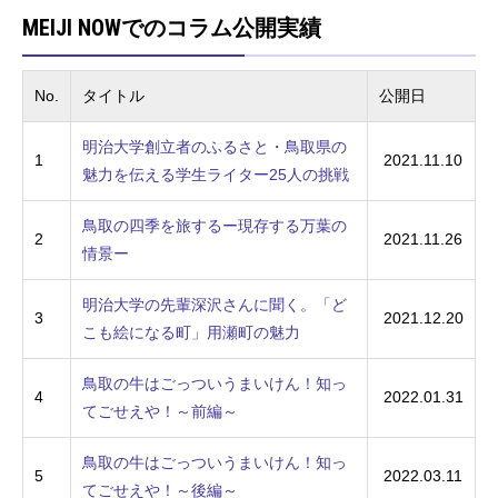
MEIJI NOWでのコラム公開実績
No.
タイトル
公開日
明治大学創立者のふるさと・鳥取県の
1
2021.11.10
魅力を伝える学生ライター25人の挑戦
鳥取の四季を旅するー現存する万葉の
2
2021.11.26
情景ー
明治大学の先輩深沢さんに聞く。「ど
3
2021.12.20
こも絵になる町」用瀬町の魅力
鳥取の牛はごっついうまいけん！知っ
4
2022.01.31
てごせえや！～前編～
鳥取の牛はごっついうまいけん！知っ
5
2022.03.11
てごせえや！～後編～