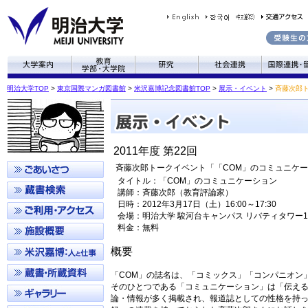
明治大学TOP
>
東京国際マンガ図書館
>
米沢嘉博記念図書館TOP
>
展示・イベント
>
斉藤次郎
2011年度 第22回
斉藤次郎トークイベント「「COM」のコミュニケ
タイトル：「COM」のコミュニケーション
講師：斉藤次郎（教育評論家）
日時：2012年3月17日（土）16:00～17:30
会場：明治大学 駿河台キャンパス リバティタワー11
料金：無料
概要
「COM」の誌名は、「コミックス」「コンパニオン
そのひとつである「コミュニケーション」は「伝える
論・情報が多く掲載され、報道誌としての性格を持っ