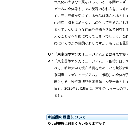
代文化の大きな一翼を担っているにも関わらず
ゲームの全体像や、その受容のされ方を、未来
でに高い評価を受けている作品は残されるとし
が現在、取るに足らないものとして見過ごされ
まっていないような作品や事物も含めて保存し
えることが不可能になってしまうでしょう。当
にはいくつかの目的がありますが、もっとも重
Q
：
「東京国際マンガミュージアム」とは何ですか
A
：
「東京国際マンガミュージアム」（仮称）は、
べく、明治大学で現在準備を進めている施設計
京国際マンガミュージアム」（仮称）の全体が
画となる「米沢嘉博記念図書館」を第一歩として位
日）。2021年3月19日に、本学のもう一つ
ました。
Q
：
蔵書数は何冊くらいありますか？