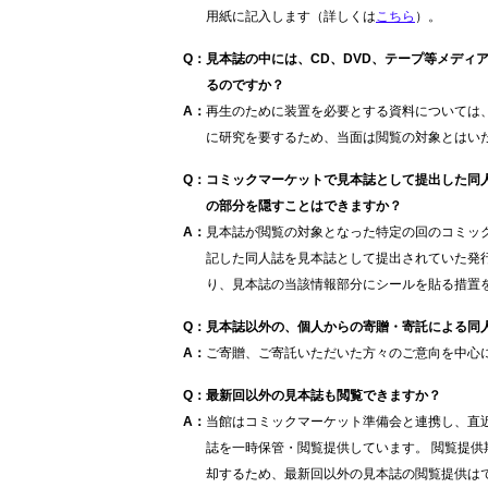
用紙に記入します（詳しくは
こちら
）。
Q
：
見本誌の中には、CD、DVD、テープ等メディ
るのですか？
A
：
再生のために装置を必要とする資料については
に研究を要するため、当面は閲覧の対象とはい
Q
：
コミックマーケットで見本誌として提出した同
の部分を隠すことはできますか？
A
：
見本誌が閲覧の対象となった特定の回のコミッ
記した同人誌を見本誌として提出されていた発
り、見本誌の当該情報部分にシールを貼る措置
Q
：
見本誌以外の、個人からの寄贈・寄託による同
A
：
ご寄贈、ご寄託いただいた方々のご意向を中心
Q
：
最新回以外の見本誌も閲覧できますか？
A
：
当館はコミックマーケット準備会と連携し、直
誌を一時保管・閲覧提供しています。 閲覧提
却するため、最新回以外の見本誌の閲覧提供は