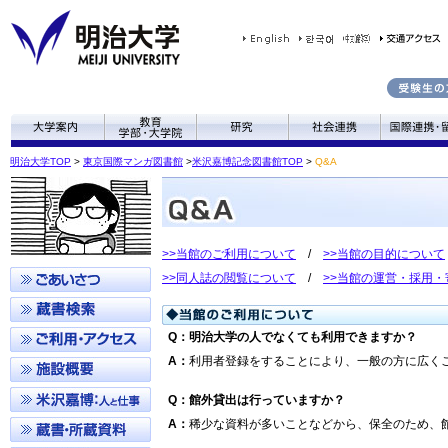
明治大学TOP
>
東京国際マンガ図書館
>
米沢嘉博記念図書館TOP
>
Q&A
>>当館のご利用について
/
>>当館の目的について
>>同人誌の閲覧について
/
>>当館の運営・採用
Q
：
明治大学の人でなくても利用できますか？
A
：
利用者登録をすることにより、一般の方に広く
Q
：
館外貸出は行っていますか？
A
：
稀少な資料が多いことなどから、保全のため、