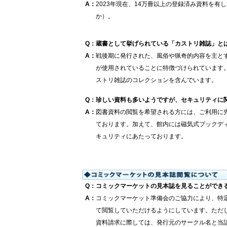
A
：
2023年現在、14万冊以上の登録済み資料を
か）。
Q
：
蔵書として挙げられている「カストリ雑誌」と
A
：
戦後期に発行された、風俗や猟奇的内容を主と
が使用されていることに特徴づけられています
ストリ雑誌のコレクションを含んでいます。
Q
：
珍しい資料も多いようですが、セキュリティに
A
：
図書資料の閲覧を希望される方には、ご利用に
ております。加えて、館内には磁気式ブックデ
キュリティにあたっております。
Q
：
コミックマーケットの見本誌を見ることができ
A
：
コミックマーケット準備会のご協力により、特
て閲覧していただけるようにしています。ただ
資料請求に際しては、発行元のサークル名と当