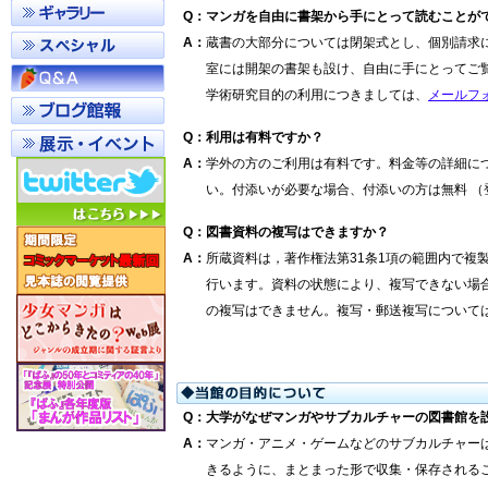
Q
：
マンガを自由に書架から手にとって読むことが
A
：
蔵書の大部分については閉架式とし、個別請求
室には開架の書架も設け、自由に手にとってご
学術研究目的の利用につきましては、
メールフ
Q
：
利用は有料ですか？
A
：
学外の方のご利用は有料です。料金等の詳細に
い。付添いが必要な場合、付添いの方は無料 （
Q
：
図書資料の複写はできますか？
A
：
所蔵資料は，著作権法第31条1項の範囲内で複
行います。資料の状態により、複写できない場
の複写はできません。複写・郵送複写について
Q
：
大学がなぜマンガやサブカルチャーの図書館を
A
：
マンガ・アニメ・ゲームなどのサブカルチャー
きるように、まとまった形で収集・保存される