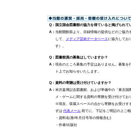
Q
：
国立国会図書館の協力を得ていると掲げられて
A
：
当館開館前より、目録情報の提供などのご協力
して、
メディア芸術データベース
に協力してお
す）。
Q
：
図書館員の募集はしていますか？
A
：
現在のところ募集の予定はありません。募集を
ト上でお知らせいたします。
Q
：
資料の寄贈は受け付けていますか？
A
：
米沢嘉博記念図書館、および準備中の「東京国
メ・ゲームに関する資料の寄贈を受け付けてお
※現在、収蔵スペースの点から寄贈をお受けす
ずは
代表メール
宛てに、下記をご明記の上ご相
・資料名(巻/年月日号等の情報含む)
・作者/出版社