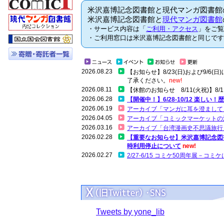
米沢嘉博記念図書館と現代マンガ図書館
米沢嘉博記念図書館と
現代マンガ図書館
・サービス内容は「
ご利用・アクセス
」をご覧
・ご利用窓口は米沢嘉博記念図書館と同じです
2026.08.23
【お知らせ】8/23(日)および9/
了承ください。
new!
2026.08.11
【休館のお知らせ 8/11(火祝)】
2026.06.28
【開催中！】6/28-10/12 楽しい
2026.06.19
アーカイブ「マンガに耳を澄まして
2026.04.05
アーカイブ「コミックマーケットの
2026.03.16
アーカイブ「台湾漫画史不思議旅行 
2026.02.28
【重要なお知らせ】米沢嘉博記念図
時利用停止について
new!
2026.02.27
2/27-6/15 コミケ50周年展－コ
Tweets by yone_lib