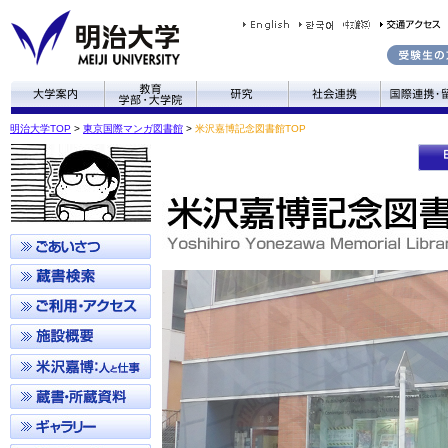
明治大学TOP
>
東京国際マンガ図書館
>
米沢嘉博記念図書館TOP