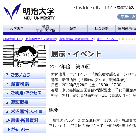
明治大学TOP
>
東京国際マンガ図書館
>
米沢嘉博記念図書館TOP
>
展示・イベント
>
新保信長
2012年度 第26回
新保信長トークイベント「編集者が語る谷口ジロー
講師：新保信長（「孤独のグルメ」現編集者）
日程：2012年7月28日（土）16:00－17:30
会場：米沢嘉博記念図書館2階閲覧室（千代田区猿楽町
料金：無料 ※会員登録料金（1日会員300円～）
概要
「孤独のグルメ」新装版単行本および、現担当編集
立ち上がり、谷口氏の画が入って、作品が出来上が