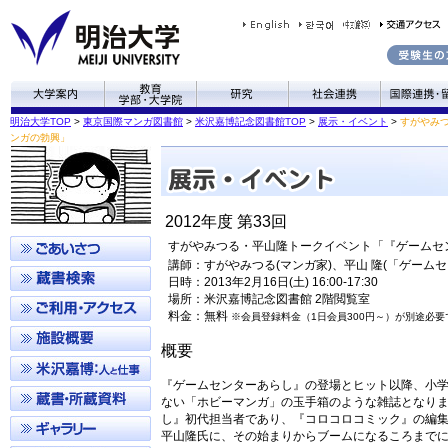
明治大学TOP
>
東京国際マンガ図書館
>
米沢嘉博記念図書館TOP
>
展示・イベント
>
すがやみ
ンガの勃興」
2012年度 第33回
すがやみつる・平山隆トークイベント「『ゲームセ
講師：すがやみつる(マンガ家)、平山 隆(「ゲーム
日時：2013年2月16日(土) 16:00-17:30
場所：米沢嘉博記念図書館 2階閲覧室
料金：無料
※会員登録料金（1日会員300円～）が別途必要
概要
『ゲームセンターあらし』の登場とヒット以降、小
ない「ホビーマンガ」の玉手箱のような雑誌となり
し』初代担当者であり、『コロコロコミック』の編
平山隆氏に、その始まりからブームになるころまで