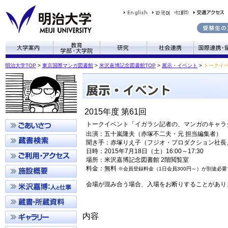
明治大学TOP
>
東京国際マンガ図書館
>
米沢嘉博記念図書館TOP
>
展示・イベント
>
トークイ
2015年度 第61回
トークイベント「イガラシ記者の、マンガのキャラ
出演：五十嵐隆夫（赤塚不二夫・元 担当編集者）
聞き手：赤塚りえ子（フジオ・プロダクション社長
日時：2015年7月18日（土）16:00～17:30
場所：米沢嘉博記念図書館 2階閲覧室
料金：無料
※会員登録料金（1日会員300円～）が別途必要
会場が混み合う場合、入場をお断りすることがあり
内容