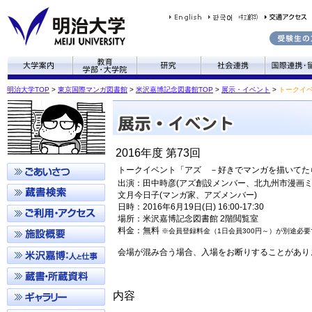
明治大学TOP
>
東京国際マンガ図書館
>
米沢嘉博記念図書館TOP
>
展示・イベント
>
トークイ
2016年度 第73回
トークイベント「アズ －好きでマンガを描いてた
出演：田中時彦(アズ創設メンバー、北九州市漫画ミ
文月今日子(マンガ家、アズメンバー)
日時：2016年6月19日(日) 16:00-17:30
場所：米沢嘉博記念図書館 2階閲覧室
料金：無料
※会員登録料金（1日会員300円～）が別途必要
会場が混み合う場合、入場をお断りすることがあり
内容