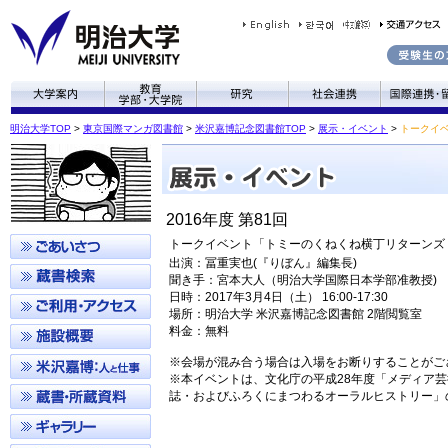
明治大学TOP
>
東京国際マンガ図書館
>
米沢嘉博記念図書館TOP
>
展示・イベント
>
トークイ
2016年度 第81回
トークイベント「トミーのくねくね横丁リターンズ
出演：冨重実也(『りぼん』編集長)
聞き手：宮本大人（明治大学国際日本学部准教授)
日時：2017年3月4日（土） 16:00-17:30
場所：明治大学 米沢嘉博記念図書館 2階閲覧室
料金：無料
※会場が混み合う場合は入場をお断りすることがご
※本イベントは、文化庁の平成28年度「メディア
誌・およびふろくにまつわるオーラルヒストリー」