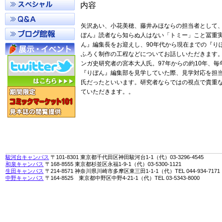
内容
矢沢あい、小花美穂、藤井みほならの担当者として、
ぼん』読者なら知らぬ人はない「トミー」こと冨重
ん』編集長をお迎えし、90年代から現在までの『り
ふろく制作の工程などについてお話しいただきます。
ンガ史研究者の宮本大人氏。97年からの約10年、毎
『りぼん』編集部を見学していた際、見学対応を担
氏だったといいます。研究者ならではの視点で貴重
ていただきます。。
駿河台キャンパス
〒101-8301 東京都千代田区神田駿河台1-1（代）03-3296-4545
和泉キャンパス
〒168-8555 東京都杉並区永福1-9-1（代）03-5300-1121
生田キャンパス
〒214-8571 神奈川県川崎市多摩区東三田1-1-1（代）TEL 044-934-7171
中野キャンパス
〒164-8525 東京都中野区中野4-21-1（代）TEL 03-5343-8000