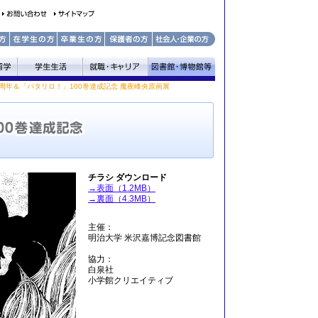
5周年＆「パタリロ！」100巻達成記念 魔夜峰央原画展
チラシ ダウンロード
→表面（1.2MB）
→裏面（4.3MB）
主催：
明治大学 米沢嘉博記念図書館
協力：
白泉社
小学館クリエイティブ