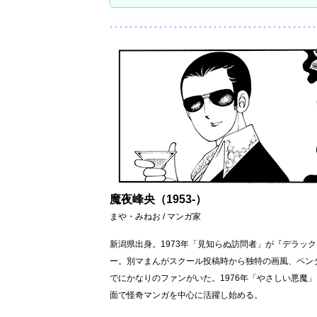
魔夜峰央（1953-）
まや・みねお / マンガ家
新潟県出身。1973年「見知らぬ訪問者」が『デラッ
ー。別マまんがスクール投稿時から独特の画風、ペン
でにかなりのファンがいた。1976年「やさしい悪魔
面で怪奇マンガを中心に活躍し始める。