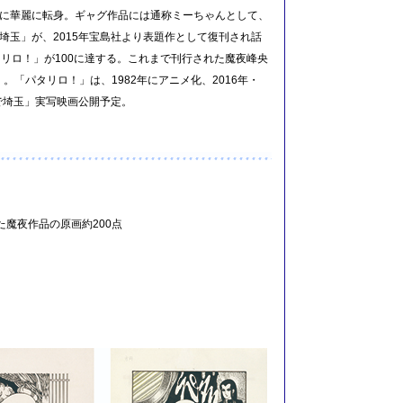
家に華麗に転身。ギャグ作品には通称ミーちゃんとして、
埼玉」が、2015年宝島社より表題作として復刊され話
タリロ！」が100に達する。これまで刊行された魔夜峰央
。「パタリロ！」は、1982年にアニメ化、2016年・
んで埼玉」実写映画公開予定。
魔夜作品の原画約200点