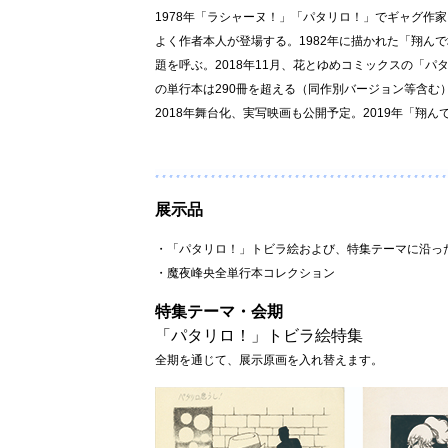
1978年「ラシャーヌ！」「パタリロ！」でギャグ作
よく作者本人が登場する。1982年に描かれた「翔んで
題を呼ぶ。2018年11月、花とゆめコミックスの「パ
の単行本は290冊を超える（同作別バージョン等含む）
2018年舞台化、実写映画も公開予定。2019年「翔
展示品
・「パタリロ！」トビラ絵および、特集テーマに沿った
・魔夜峰央全単行本コレクション
特集テーマ・会期
「パタリロ！」トビラ絵特集
全期を通じて、展示原画を入れ替えます。