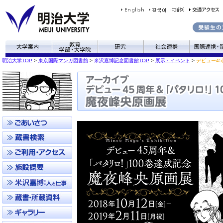
明治大学TOP
>
東京国際マンガ図書館
>
米沢嘉博記念図書館TOP
>
展示・イベント
>
デビュー4