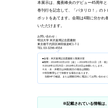
本展示は、魔夜峰央のデビュー45周年と、2
巻刊行を記念して、「パタリロ！」のト
ポットをあてます。会期は4期に分かれ
いただけます。
お問い合わせ：
明治大学 米沢嘉博記念図書館
東京都千代田区神田猿楽町1-7-1
TEL 03-3296-4554
■会場：米沢嘉博記念図書館１階展示室
■期間：2018年10月12日［金］～2019年2月11日［月・祝
※2018年12月25日～2019年1月10日は休館いたします。
※火・水・木曜日は休館(祝日の場合は開館)
※特別整理などで休館する場合があります。
当館HPで確認、または開館日時に電話にてお問い合わせ
※記載されている情報は