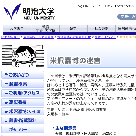
明治大学TOP
>
東京国際マンガ図書館
>
米沢嘉博記念図書館TOP
>
展示・イベント
>
米沢嘉博の
この展示は、米沢氏の評論活動の出発点となる同人サ
が発行していた「漫画新批評大系」を
はじめとする著作、編集・寄稿本、原稿を時系列に構
米沢氏は中学時代からマンガや小説の創作活動を開始
ての意識を生涯持ち続けていました。
アイディアノートのみならず、愛用の釣り道具からも
だ姿や人柄が浮かび上がってきます。
主催：明治大学/米沢嘉博記念図書館
入場料：無料
・著書、掲載雑誌・同人誌等 約250点