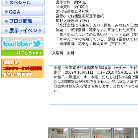
・直筆資料 約50点
・関連資料 約100点
・米沢宛高橋真琴礼状
・吾妻ひでお他漫画家直筆色紙
・星野之宣色紙（2枚）
・『米澤嘉博に花束を』カバー原画（みやわき心太
・無題（「米澤嘉博に花束を」に寄せられた原画）
・「ヨネやんについてのゆるい話」カット原画（夏
・「米やんは何でも知っている」原画（吾妻ひでお
・「米澤嘉博に花束を」扉絵原画（宮西計三）
入場料：無料
会場：米沢嘉博記念図書館1階展示コーナー（千代田
期間：2009年10月31日（土)～2010年5月31日（月)
休館日：毎週火・水・木曜。ただし祝日の場合は
◎は2階閲覧室が利用できません。展示室は入場で
◎臨時休館が入る場合もあります。当館サイトで
い。