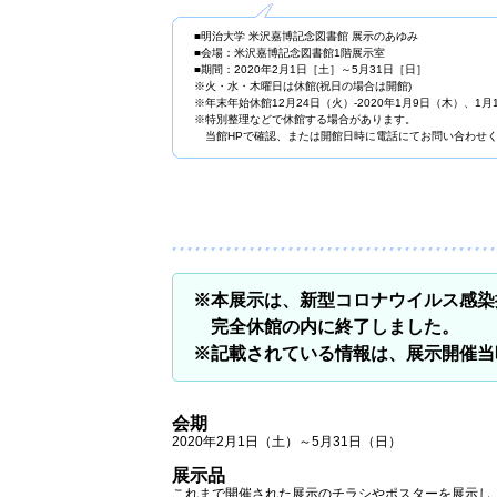
■明治大学 米沢嘉博記念図書館 展示のあゆみ
■会場：米沢嘉博記念図書館1階展示室
■期間：2020年2月1日［土］～5月31日［日］
※火・水・木曜日は休館(祝日の場合は開館)
※年末年始休館12月24日（火）-2020年1月9日（木）、1月
※特別整理などで休館する場合があります。
当館HPで確認、または開館日時に電話にてお問い合わせ
※本展示は、新型コロナウイルス感染
完全休館の内に終了しました。
※記載されている情報は、展示開催当
会期
2020年2月1日（土）～5月31日（日）
展示品
これまで開催された展示のチラシやポスターを展示し