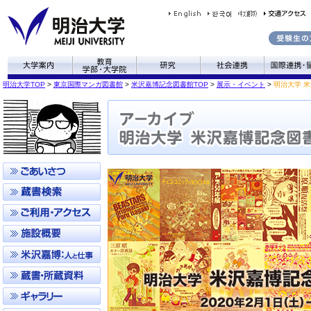
明治大学TOP
>
東京国際マンガ図書館
>
米沢嘉博記念図書館TOP
>
展示・イベント
>
明治大学 