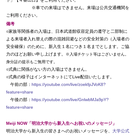
※車での来場はできません。来場は公共交通機関を
ご利用ください。
備考
○家族等関係者の入場は、日本武道館収容定員の遵守と二部制に
よる来場者入れ替えの際の混雑回避などの安全対策の（入場者の
安全確保）のために、新入生１名につき１名までとします。ご協
力のほどお願い申し上げます。
※入場チケット等はございません。
身分証の提示もご無用です。
○式典に関係がない方の入場はできません。
○式典の様子はインターネットにてLive配信いたします。
午前の部：
https://youtube.com/live/zoekfpJVoK8?
feature=share
午後の部：
https://youtube.com/live/GnlwbMJa9pY?
feature=share
Meiji NOW「明治大学から新入生へお祝いのメッセージ」
明治大学から新入生の皆さまへのお祝いメッセージを、
大学公式