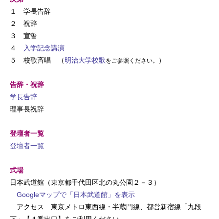
１ 学長告辞
２ 祝辞
３ 宣誓
４
入学記念講演
５ 校歌斉唱
（
明治大学校歌
）
をご参照ください。
告辞・祝辞
学長告辞
理事長祝辞
登壇者一覧
登壇者一覧
式場
日本武道館（東京都千代田区北の丸公園２－３）
Googleマップで「日本武道館」を表示
アクセス 東京メトロ東西線・半蔵門線、都営新宿線「九段
下」
【４番出口】をご利用ください。