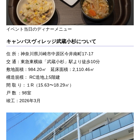
イベント当日のディナーメニュー
キャンパスヴィレッジ武蔵小杉について
住 所：神奈川県川崎市中原区今井南町17-17
交 通：東急東横線「武蔵小杉」駅より徒歩10分
敷地面積：984.20㎡ 延床面積：2,110.46㎡
構造規模： RC造地上5階建
間 取 り：１R（15.63〜18.29㎡）
戸 数 ：98室
竣工：2026年3月