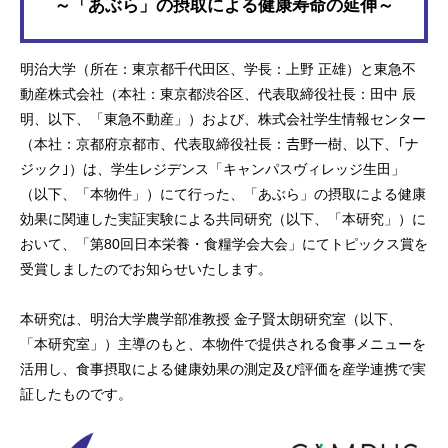
～「あぶら」の摂取による健康寿命の延伸～
明治大学（所在：東京都千代田区、学長：上野 正雄）と東急不
動産株式会社（本社：東京都渋谷区、代表取締役社長：田中 辰
明、以下、「東急不動産」）および、株式会社学生情報センター
（本社：京都府京都市、代表取締役社長：𠮷野一樹、以下、｢ナ
ジック｣）は、学生レジデンス「キャンパスヴィレッジ生田」
（以下、「本物件」）にて行った、「あぶら」の摂取による健康
効果に関連した実証実験による共同研究（以下、「本研究」）に
おいて、「第80回日本栄養・食糧学会大会」にてトピックス賞を
受賞しましたのでお知らせいたします。
本研究は、明治大学農学部准教授 金子賢太朗研究室（以下、
「本研究室」）主導のもと、本物件で提供される食事メニューを
活用し、食事摂取による健康効果の測定及び評価を産学連携で実
証したものです。