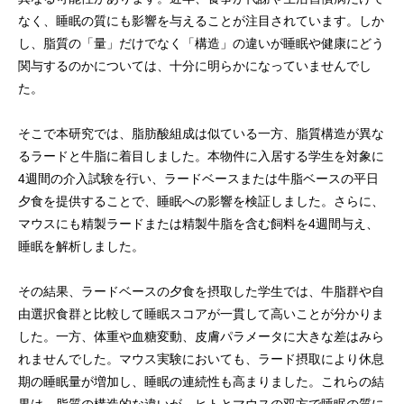
なく、睡眠の質にも影響を与えることが注目されています。しか
し、脂質の「量」だけでなく「構造」の違いが睡眠や健康にどう
関与するのかについては、十分に明らかになっていませんでし
た。
そこで本研究では、脂肪酸組成は似ている一方、脂質構造が異な
るラードと牛脂に着目しました。本物件に入居する学生を対象に
4週間の介入試験を行い、ラードベースまたは牛脂ベースの平日
夕食を提供することで、睡眠への影響を検証しました。さらに、
マウスにも精製ラードまたは精製牛脂を含む飼料を4週間与え、
睡眠を解析しました。
その結果、ラードベースの夕食を摂取した学生では、牛脂群や自
由選択食群と比較して睡眠スコアが一貫して高いことが分かりま
した。一方、体重や血糖変動、皮膚パラメータに大きな差はみら
れませんでした。マウス実験においても、ラード摂取により休息
期の睡眠量が増加し、睡眠の連続性も高まりました。これらの結