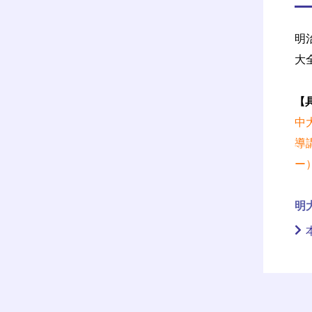
明
大
【
中
導
ー
明