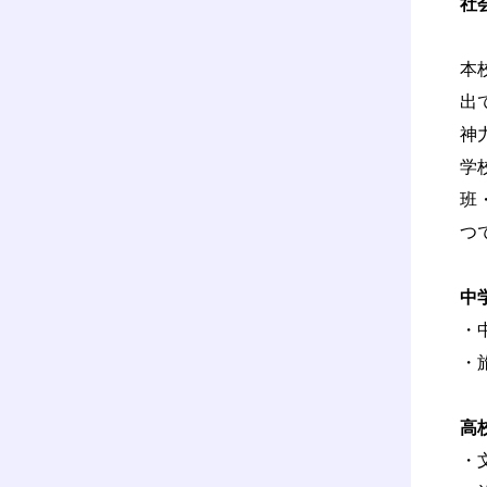
社
本
出
神
学
班
つ
中
・
・
高
・