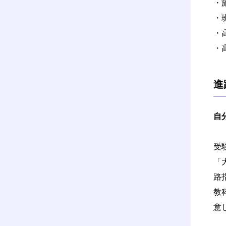
・
・
・
・
進
自
受
「
路
教
意