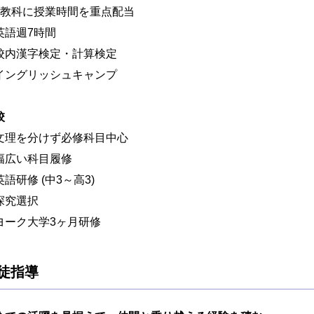
5教科に授業時間を重点配当
英語週7時間
校内漢字検定・計算検定
イングリッシュキャンプ
校
文理を分けず必修科目中心
幅広い科目履修
語研修 (中3～高3)
探究選択
ヨーク大学3ヶ月研修
徒指導