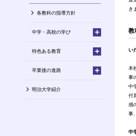
き
各教科の指導方針
教
中学・高校の学び
い
特色ある教育
本
卒業後の進路
事
中
明治大学紹介
付
感
事
中