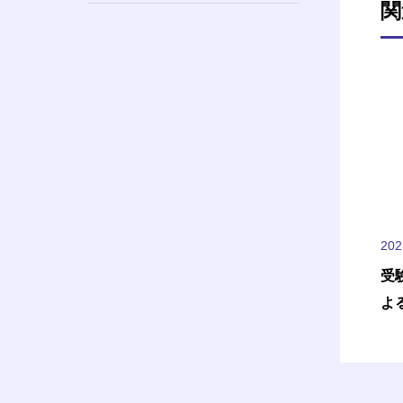
関
20
受
よ