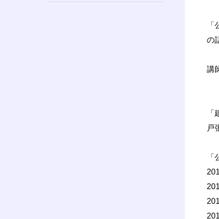
「
の
講
「
戸
「
2
2
2
2