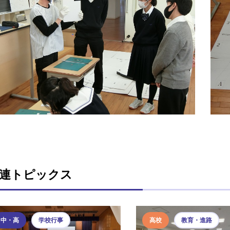
連トピックス
中・高
学校行事
高校
教育・進路