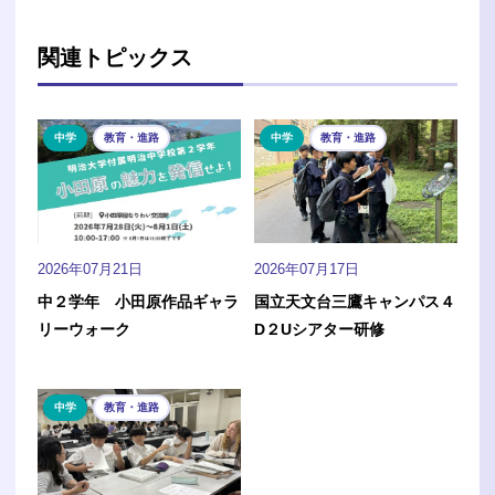
関連トピックス
中学
教育・進路
中学
教育・進路
2026年07月21日
2026年07月17日
中２学年 小田原作品ギャラ
国立天文台三鷹キャンパス４
リーウォーク
D２Uシアター研修
中学
教育・進路