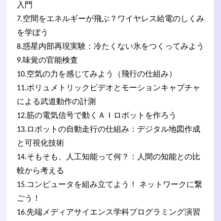
入門
7.空間をエネルギーが飛ぶ？ワイヤレス給電のしくみ
を学ぼう
8.惑星内部再現実験：冷たくない氷をつくってみよう
9.味覚の官能検査
10.空気の力を感じてみよう（飛行の仕組み）
11.ボリュメトリックビデオとモーションキャプチャ
による武道動作の計測
12.筋の電気信号で動くＡＩロボットを作ろう
13.ロボットの自動走行の仕組み：デジタル地図作成
と可視化技術
14.そもそも、人工知能って何？：人間の知能との比
較から考える
15.コンピュータを組み立てよう！ ネットワークに繋
ごう！
16.先端メディアサイエンス学科プログラミング演習