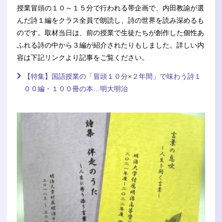
授業冒頭の１０～１５分で行われる帯企画で、内田教諭が選
んだ詩１編をクラス全員で朗読し、詩の世界を読み深めるも
のです。取材当日は、前の授業で生徒たちが創作した個性あ
ふれる詩の中から３編が紹介されたりもしました。詳しい内
容は下記リンクより記事をご覧ください。
【特集】国語授業の「冒頭１０分×２年間」で味わう詩１
００編・１００冊の本…明大明治