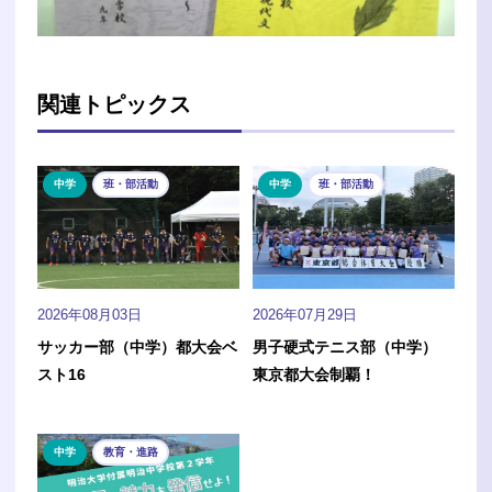
関連トピックス
中学
班・部活動
中学
班・部活動
2026年08月03日
2026年07月29日
サッカー部（中学）都大会ベ
男子硬式テニス部（中学）
スト16
東京都大会制覇！
中学
教育・進路