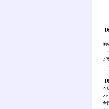
【
・
開
・
が
・
【
本
わ
全