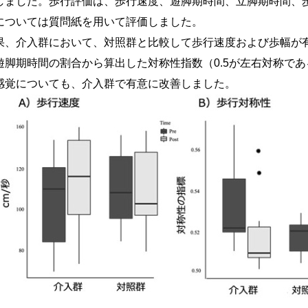
しました。歩行評価は、歩行速度、遊脚期時間、立脚期時間、
については質問紙を用いて評価しました。
果、介入群において、対照群と比較して歩行速度および歩幅が
遊脚期時間の割合から算出した対称性指数（0.5が左右対称で
感覚についても、介入群で有意に改善しました。