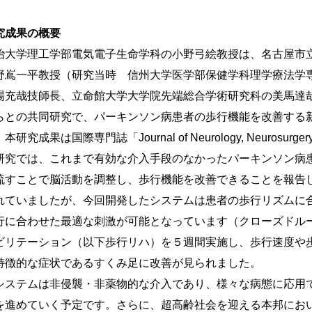
究成果の概要
治大学理工学部電気電子生命学科の小野弓絵教授は、名古屋市
野嶌一平教授（研究当時 信州大学医学部保健学科理学療法学
場充哉技師長、立命館大学大学院先端総合学術研究科の美馬達
らとの共同研究で、パーキンソン病患者の歩行機能を改善する
本研究成果は国際専門誌「Journal of Neurology, Neurosurge
研究では、これまで有効な介入手段のなかったパーキンソン病
流すことで脳活動を調整し、歩行機能を改善できることを報告
れていましたが、今回開発したシステムは患者の歩行リズムに
行に合わせた最適な刺激が可能となっています（クローズドル
ビリテーション（以下歩行リハ）を５週間実施し、歩行速度や
特徴的な症状であるすくみ足に改善が見られました。
システムは非侵襲・非薬物的な介入であり、様々な病態に応用
を進めていく予定です。さらに、超高齢社会を迎える本邦にお