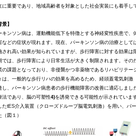
立に重要であり、地域高齢者を対象とした社会実装にも着手し
背景】
ーキンソン病は、運動機能低下を特徴とする神経変性疾患で、
害などの症状が現れます。現在、パーキンソン病の治療としては
施され高い効果が知られていますが、歩行障害に対する効果は
期では、歩行障害により日常生活が大きく制限されます。その
緊の課題となっており、非侵襲かつ非薬物であるリハビリテー
々は、一般的な歩行リハの効果を高めるため、経頭蓋電気刺激（
発し、パーキンソン病患者の歩行機能障害の改善に適応しました
療法であり、脳の可塑性
4)
を誘発できる可能性が示されていま
したtES介入装置（クローズドループ脳電気刺激）を用い、パ
た（図１）