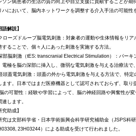
ンソン病患者の生活の質の向上や自立支援に貢献することが期
リハにおいて、脳内ネットワークを調整する介入手法の可能性
用語解説】
クローズドループ脳電気刺激：対象者の運動や生体情報をリア
整することで、個々人にあった刺激を実施する方法。
深部脳刺激（tES: transcranial Electrical Stimul
、電極を脳の深部に挿入し、微弱な電気刺激を与える治療法で
経頭蓋電気刺激：頭蓋の外から電気刺激を与える方法で、特定
します。日本ではまだ医療機器として認可されておらず、取り
脳の可塑性：経験や学習によって、脳の神経回路や興奮性が変
関連します。
研究助成】
究は文部科学省・日本学術振興会科学研究補助金（JSPS科研費 19H01091
H03308, 23H03244）による助成を受けて行われました。