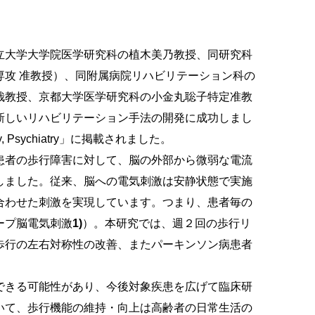
立大学大学院医学研究科の植木美乃教授、同研究科
専攻 准教授）、同附属病院リハビリテーション科の
哉教授、京都大学医学研究科の小金丸聡子特定准教
新しいリハビリテーション手法の開発に成功しまし
ry, Psychiatry」に掲載されました。
患者の歩行障害に対して、脳の外部から微弱な電流
しました。従来、脳への電気刺激は安静状態で実施
合わせた刺激を実現しています。つまり、患者毎の
ープ脳電気刺激
1)
）。本研究では、週２回の歩行リ
歩行の左右対称性の改善、またパーキンソン病患者
できる可能性があり、今後対象疾患を広げて臨床研
いて、歩行機能の維持・向上は高齢者の日常生活の