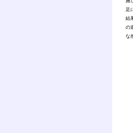
施
足
結
の
な