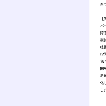
自
【
パ
障
実
後
喫
我
開
激
化
し