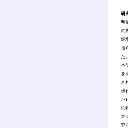
研
明
の
堀
授
た。
本
を
さ
歩
ハ
の
本
究