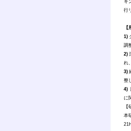
キ
行
【
1)
調
2)
れ
3)
整
4)
に
【
本研
21