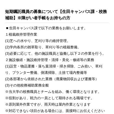
短期嘱託職員の募集について【生田キャンパス課・校務
補助】※障がい者手帳をお持ちの方
■ 生田キャンパス課で以下の業務をお願いします。
１植栽維持管理作業
(1)芝への水やり、芝刈り等の維持管理。
(2)学内各所の雑草取り、草刈り等の植栽整備。
(3)必要に応じて、他の施設職員と協働し以下２の作業を行う。
２施設修繕・施設維持管理・清掃・美化・修繕等の業務
(1)設営・物品運搬・落ち葉清掃・掃き掃除、ごみ拾い、草刈
り、プランター整備、側溝掃除、土捨て場内整備等
(2)各部署から依頼された業務（廃棄物回収および運搬等）
(3)その他校務補助業務全般
※当大学の校務職員とチームを組み、働く環境となります。
※役割があり、戦力の一員として期待される職場です。
※原則屋外作業ですが、雨天時は屋内作業となります
※対応できない項目がある場合には、面接時にお伝えください