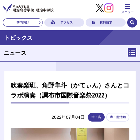
メニュー
学内向け
アクセス
資料請求
トピックス
ニュース
吹奏楽班、角野隼斗（かてぃん）さんとコ
ラボ演奏（調布市国際音楽祭2022）
2022年07月04日
中・高
班・部活動