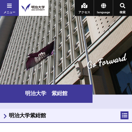
メニュー
アクセス
language
検索
Go Forward
明治大学 紫紺館
明治大学紫紺館