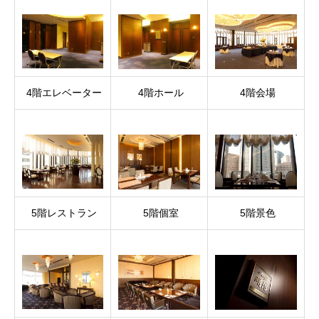
4階エレベーター
4階ホール
4階会場
5階レストラン
5階個室
5階景色