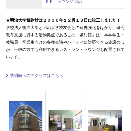
６Ｆ ラウンジ明治
★明治大学紫紺館は２００６年１２月１３日に竣工しました！
学校法人明治大学と明治大学校友会との連携強化をはかり、研究
教育支援に資する活動拠点であるこの「紫紺館」は、
本学学生・
教職員・卒業生向けの
各種会議やパーティに対応できる施設のほ
か、
一般の方でも利用できる
レストラン・ラウンジも配置されて
います。
紫紺館へのアクセスはこちら