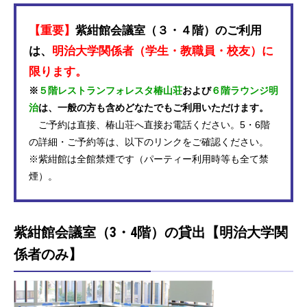
【重要】
紫紺館会議室（３・４階）のご利用
は、
明治大学関係者（学生・教職員・校友）に
限ります。
※
５階レストランフォレスタ椿山荘
および
６階ラウンジ明
治
は、一般の方も含めどなたでもご利用いただけます。
ご予約は直接、椿山荘へ直接お電話ください。5・6階
の詳細・ご予約等は、以下のリンクをご確認ください。
※紫紺館は全館禁煙です（パーティー利用時等も全て禁
煙）。
紫紺館会議室（3・4階）の貸出【明治大学関
係者のみ】