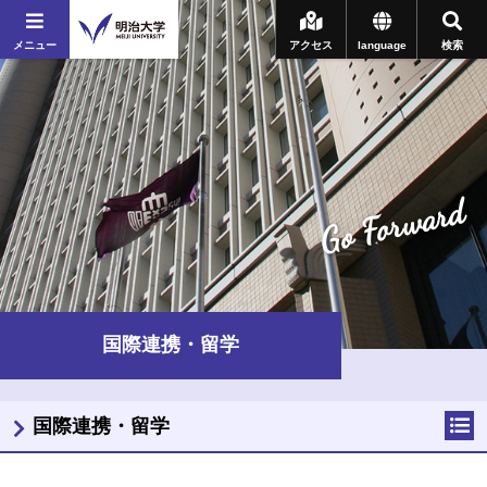
メニュー
アクセス
language
検索
Go Forward
国際連携・留学
国際連携・留学