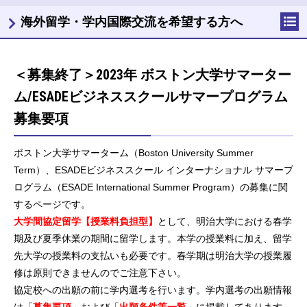
海外留学・学内国際交流を希望する方へ
＜募集終了＞2023年 ボストン大学サマーター
ム/ESADEビジネススクールサマープログラム
募集要項
ボストン大学サマーターム（Boston University Summer
Term）、ESADEビジネススクール インターナショナル サマープ
ログラム（ESADE International Summer Program）の募集に関
するページです。
大学間協定留学【授業料負担型】
として、明治大学における春学
期及び夏季休業の期間に留学します。本学の授業料に加え、留学
先大学の授業料の支払いも必要です。春学期は明治大学の授業履
修は原則できませんのでご注意下さい。
協定校への出願の前に学内選考を行います。学内選考の出願情報
は「
募集要項
」および「
出願条件等一覧
」に掲載してあります。