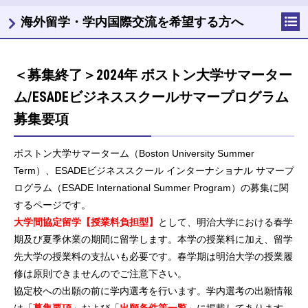
海外留学・学内国際交流を希望する方へ
＜募集終了＞2024年 ボストン大学サマーター
ム/ESADEビジネススクールサマープログラム
募集要項
ボストン大学サマーターム（Boston University Summer
Term）、ESADEビジネススクール インターナショナル サマープ
ログラム（ESADE International Summer Program）の募集に関
するページです。
大学間協定留学【授業料負担型】
として、明治大学における春学
期及び夏季休業の期間に留学します。本学の授業料に加え、留学
先大学の授業料の支払いも必要です。春学期は明治大学の授業履
修は原則できませんのでご注意下さい。
協定校への出願の前に学内選考を行います。学内選考の出願情報
は「
募集要項
」および「
出願条件等一覧
」に掲載してあります。