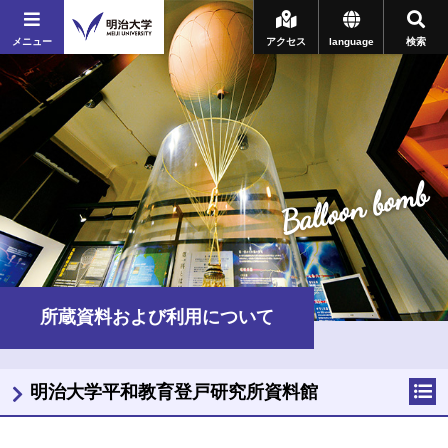
メニュー
アクセス
language
検索
Balloon bomb
所蔵資料および利用について
明治大学平和教育登戸研究所資料館