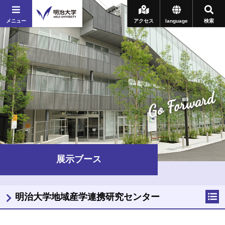
メニュー
アクセス
language
検索
Go Forward
展示ブース
明治大学地域産学連携研究センター