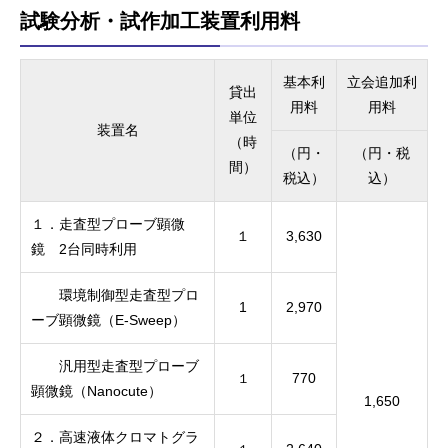
試験分析・試作加工装置利用料
基本利
立会追加利
貸出
用料
用料
単位
装置名
（時
（円・
（円・税
間）
税込）
込）
１．走査型プローブ顕微
１
3,630
鏡 2台同時利用
環境制御型走査型プロ
1
2,970
ーブ顕微鏡（E-Sweep）
汎用型走査型プローブ
770
１
顕微鏡（Nanocute）
1,650
２．高速液体クロマトグラ