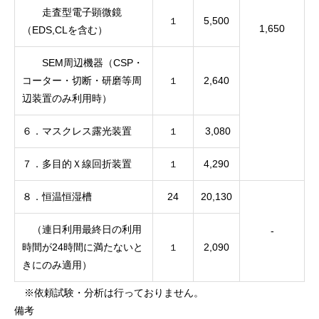
走査型電子顕微鏡
5,500
１
1,650
（EDS,CLを含む）
SEM周辺機器（CSP・
コーター・切断・研磨等周
2,640
１
辺装置のみ利用時）
６．マスクレス露光装置
3,080
１
７．多目的Ｘ線回折装置
4,290
１
８．恒温恒湿槽
24
20,130
（連日利用最終日の利用
-
時間が24時間に満たないと
2,090
１
きにのみ適用）
※依頼試験・分析は行っておりません。
備考