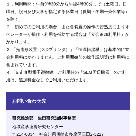
１．利用時間：午前9時30分から午後4時30分まで（土曜日、日
曜日、祝日及び大学が指定する休業日（夏期・冬期一斉休業等）
を除く）
２．初めてのご利用の場合、また各装置の操作の習熟度によりオ
ペレーターが操作・利用を補助する場合は「立会追加利用料」が
かかります。
３.「光造形装置（３Dプリンタ）」「恒温恒湿槽」は基本的に立
会利用料はかかりません。ご利用開始前の操作説明等は利用料に
含まれています。
４.「5.走査型電子顕微鏡」ご利用時の「SEM周辺機器」のご利
用は、追加料金なしでご利用いただけます。
お問い合わせ先
研究推進部 生田研究知財事務室
地域産学連携研究センター
〒214-0034 神奈川県川崎市多摩区三田2-3227