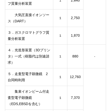
2,640
１
フ質量分析装置
大気圧直接イオンソー
2,750
１
ス（DART）
３．ガスクロマトグラフ質
1,870
１
量分析装置
４．光造形装置（3Dプリン
タ）一式（樹脂代は別途請
880
１
-
求）
５．走査型電子顕微鏡
2
12,760
１
台同時利用
集束イオンビーム付走
査型電子顕微鏡
7,370
１
（EDS,EBSDを含む）