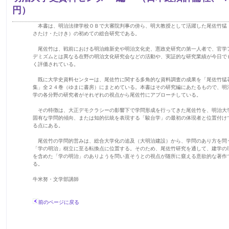
円）
本書は、明治法律学校ＯＢで大審院判事の傍ら、明大教授として活躍した尾佐竹猛
さたけ・たけき）の初めての総合研究である。
尾佐竹は、戦前における明治維新史や明治文化史、憲政史研究の第一人者で、官学
デミズムとは異なる在野の明治文化研究会などの活動や、実証的な研究業績が今日で
く評価されている。
既に大学史資料センターは、尾佐竹に関する多角的な資料調査の成果を「尾佐竹猛
集」全２４巻（ゆまに書房）にまとめている。本書はその研究編にあたるもので、明
学の各分野の研究者がそれぞれの視点から尾佐竹にアプローチしている。
その特徴は、大正デモクラシーの影響下で学問形成を行ってきた尾佐竹を、明治大
固有な学問的傾向、または知的伝統を表現する「駿台学」の最初の体現者と位置付け
る点にある。
尾佐竹の学問的営みは、総合大学化の追及（大明治建設）から、学問のあり方を問
「学の明治」樹立に至る転換点に位置する。そのため、尾佐竹研究を通して、建学の
を含めた「学の明治」のありようを問い直そうとの視点が随所に窺える意欲的な著作
る。
牛米努・文学部講師
前のページに戻る