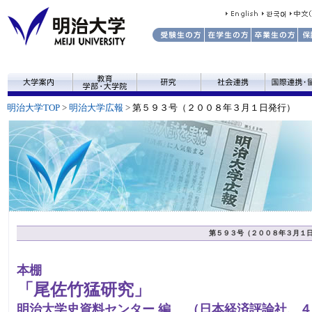
明治大学TOP
>
明治大学広報
>
第５９３号（２００８年３月１日発行）
第５９３号（２００８年３月１
本棚
「尾佐竹猛研究」
明治大学史資料センター 編 （日本経済評論社、