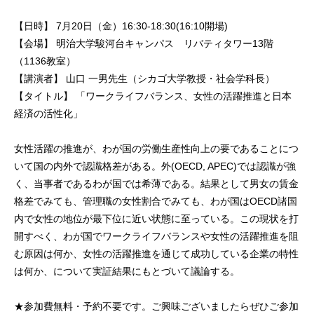
【日時】 7月20日（金）16:30-18:30(16:10開場)
【会場】 明治大学駿河台キャンパス リバティタワー13階
（1136教室）
【講演者】 山口 一男先生（シカゴ大学教授・社会学科長）
【タイトル】 「ワークライフバランス、女性の活躍推進と日本
経済の活性化」
女性活躍の推進が、わが国の労働生産性向上の要であることにつ
いて国の内外で認識格差がある。外(OECD, APEC)では認識が強
く、当事者であるわが国では希薄である。結果として男女の賃金
格差でみても、管理職の女性割合でみても、わが国はOECD諸国
内で女性の地位が最下位に近い状態に至っている。この現状を打
開すべく、わが国でワークライフバランスや女性の活躍推進を阻
む原因は何か、女性の活躍推進を通じて成功している企業の特性
は何か、について実証結果にもとづいて議論する。
★参加費無料・予約不要です。ご興味ございましたらぜひご参加