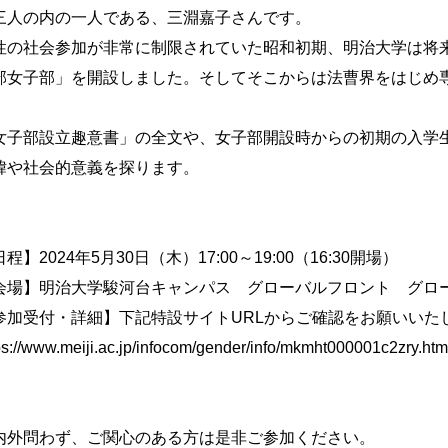
三人の内の一人である、三淵嘉子さんです。
性の社会参加が非常に制限されていた昭和初期、明治大学は将
部女子部」を開設しました。そしてそこからは法曹界をはじめ
。
女子部設立趣意書」の全文や、女子部開設時からの初期の入学
緯や社会的意義を探ります。
程】2024年5月30日（木）17:00～19:00（16:30開場）
会場】明治大学駿河台キャンパス グローバルフロント グロ
参加受付・詳細】下記特設サイトURLからご確認をお願いいた
ps://www.meiji.ac.jp/infocom/gender/info/mkmht000001c2zry.htm
内外問わず、ご関心のある方は是非ご参加ください。