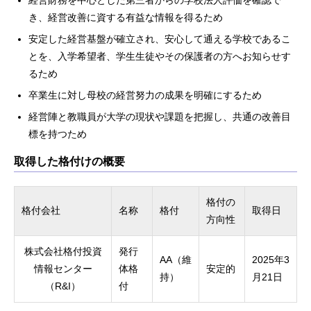
き、経営改善に資する有益な情報を得るため
安定した経営基盤が確立され、安心して通える学校であるこ
とを、入学希望者、学生生徒やその保護者の方へお知らせす
るため
卒業生に対し母校の経営努力の成果を明確にするため
経営陣と教職員が大学の現状や課題を把握し、共通の改善目
標を持つため
取得した格付けの概要
格付の
格付会社
名称
格付
取得日
方向性
株式会社格付投資
発行
AA（維
2025年3
情報センター
体格
安定的
持）
月21日
（R&I）
付