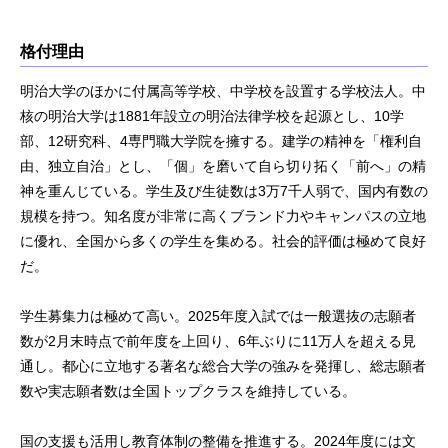
格付理由
明治大学のほかに付属高等学校、中学校を設置する学校法人。中
核の明治大学は1881年設立の明治法律学校を起源とし、10学
部、12研究科、4専門職大学院を擁する。建学の精神を「権利自
由、独立自治」とし、「個」を磨いて自ら切り拓く「前へ」の精
神を重んじている。学生及び生徒数は3万7千人弱で、国内有数の
規模を持つ。知名度が非常に高くブランド力やキャンパスの立地
に優れ、全国から多くの学生を集める。社会的評価は極めて良好
だ。
学生募集力は極めて高い。2025年度入試では一般選抜の志願者
数が2月末時点で前年度を上回り、6年ぶりに11万人を超える見
通し。都心に立地する著名な総合大学の強みを発揮し、総志願者
数や実志願者数は全国トップクラスを維持している。
国の支援も活用し教育体制の整備を推進する。2024年度には文