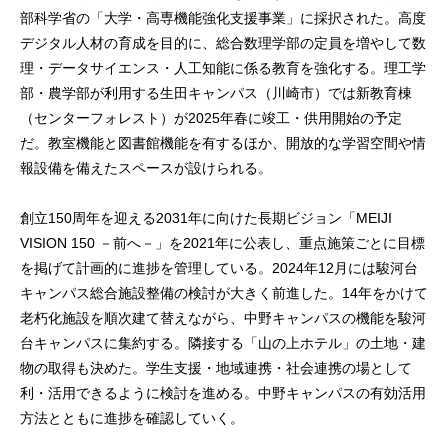
部科学省の「大学・高専機能強化支援事業」に採択された。高度
デジタル人材の育成を目的に、総合数理学部の定員を増やして数
理・データサイエンス・人工知能に係る教育を強化する。理工学
部・農学部が利用する生田キャンパス（川崎市）では新教育棟
（センターフォレスト）が2025年春に竣工・供用開始の予定
だ。教室機能と図書館機能を有するほか、開放的な学習空間や情
報設備を備えたスペースが設けられる。
創立150周年を迎える2031年に向けた長期ビジョン「MEIJI
VISION 150 －前へ－」を2021年に公表し、重点施策ごとに目標
を掲げて計画的に進捗を管理している。2024年12月には駿河台
キャンパス総合施設整備の検討が大きく前進した。14年をかけて
老朽化施設を順次建て替えながら、中野キャンパスの機能を駿河
台キャンパスに集約する。隣接する「山の上ホテル」の土地・建
物の取得も決めた。学生支援・地域連携・社会連携の場として
利・活用できるように検討を進める。中野キャンパスの有効活用
方法とともに進捗を確認していく。