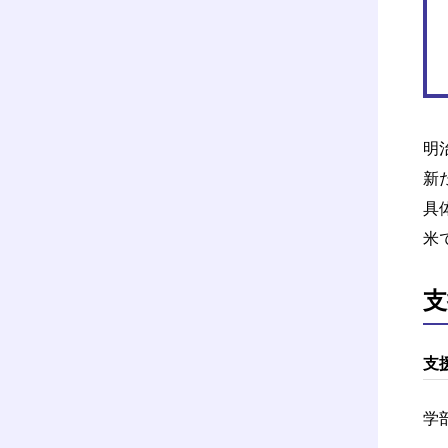
明
新
具
米
支
支
学