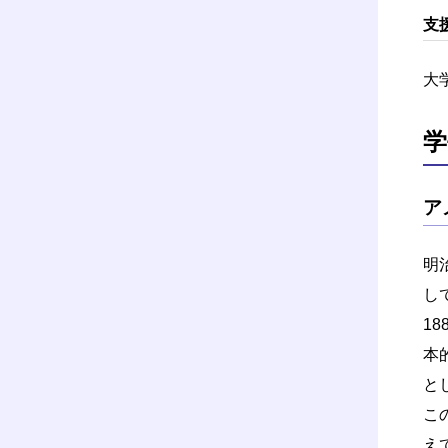
支
大
学
ア
明
し
1
本
と
こ
え