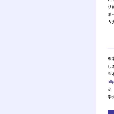
り
ま
う
※
し
※
htt
※
学