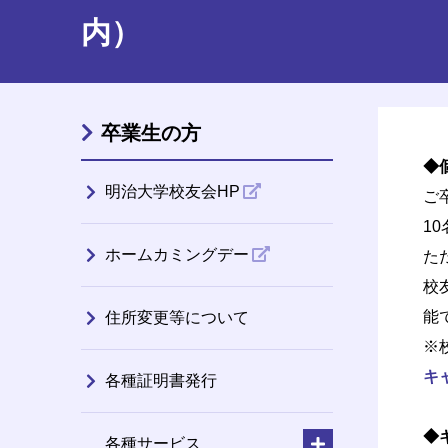
内）
卒業生の方
◆
明治大学校友会HP
ご
1
ホームカミングデー
た
校
能
住所変更等について
※
キ
各種証明書発行
◆
各種サービス