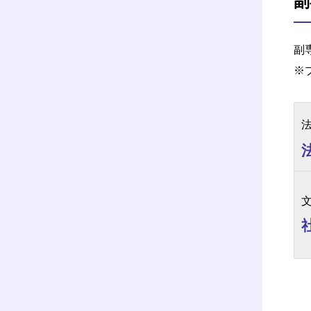
副
副
※