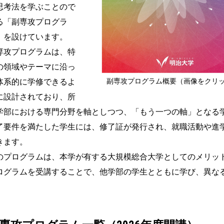
思考法を学ぶことので
る「副専攻プログラ
」を設けています。
専攻プログラムは、特
の領域やテーマに沿っ
副専攻プログラム概要（画像をクリッ
体系的に学修できるよ
に設計されており、所
学部における専門分野を軸としつつ、「もう一つの軸」となる
了要件を満たした学生には、修了証が発行され、就職活動や進
きます。
のプログラムは、本学が有する大規模総合大学としてのメリッ
ログラムを受講することで、他学部の学生とともに学び、異な