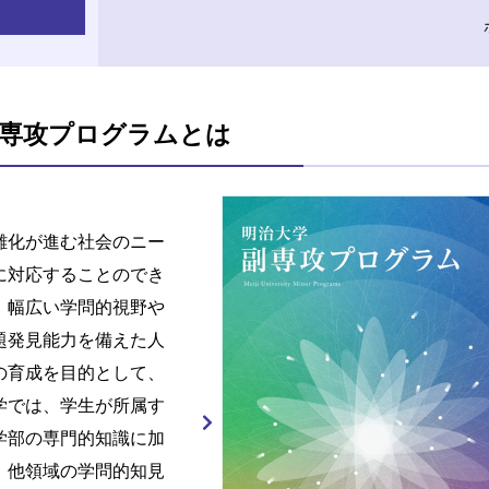
専攻プログラムとは
雑化が進む社会のニー
に対応することのでき
、幅広い学問的視野や
題発見能力を備えた人
の育成を目的として、
学では、学生が所属す
学部の専門的知識に加
、他領域の学問的知見