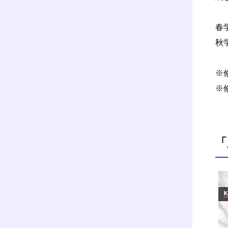
春
秋
※
※
「