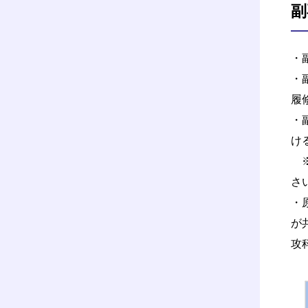
副
・
・
履
・
け
※
さ
・
が
攻