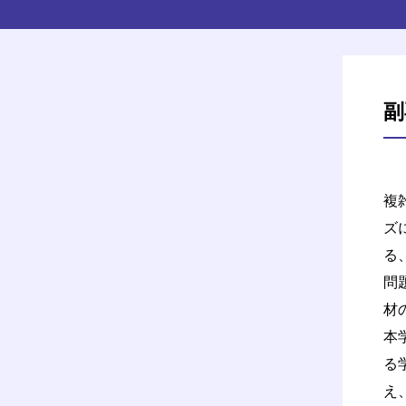
副
複
ズ
る
問
材
本
る
え