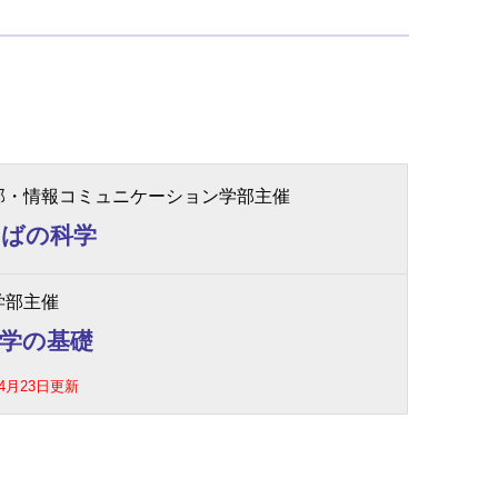
。
。
部・
情報コミュニケーション学部
主催
とばの科学
学部主催
学の基礎
年4月23日更新