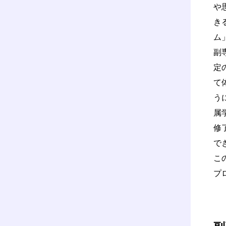
や
き
ム
副
定
て
う
属
修
で
こ
プ