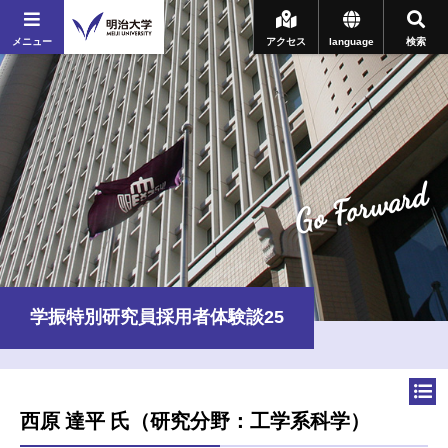
メニュー
アクセス
language
検索
Go Forward
学振特別研究員採用者体験談25
西原 達平 氏（研究分野：工学系科学）