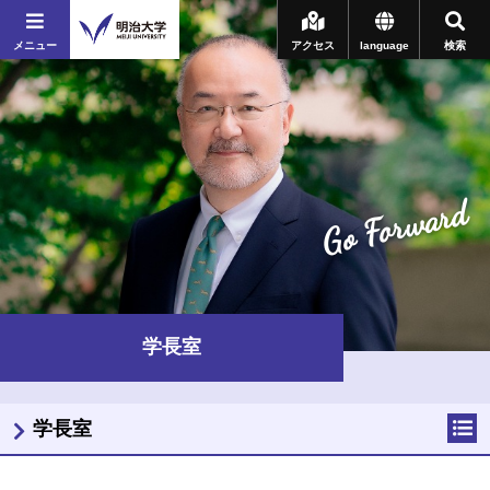
メニュー
アクセス
language
検索
Go Forward
学長室
学長室